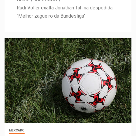
Rudi Völler exalta Jonathan Tah na despedida:
“Melhor zagueiro da Bundesliga”
MERCADO