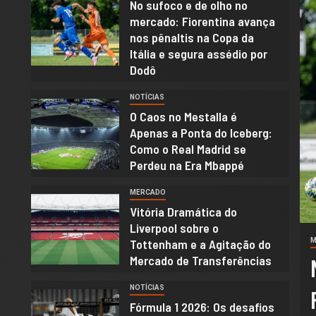
No sufoco e de olho no
1
mercado: Fiorentina avança
nos pênaltis na Copa da
Itália e segura assédio por
Dodô
NOTÍCIAS
2
O Caos no Mestalla é
Apenas a Ponta do Iceberg:
Como o Real Madrid se
Perdeu na Era Mbappé
MERCADO
3
Vitória Dramática do
Liverpool sobre o
Tottenham e a Agitação do
M
Mercado de Transferências
lução 2026: Honda enfrenta
NOTÍCIAS
et” técnico e Mercedes
4
Fórmula 1 2026: Os desafios