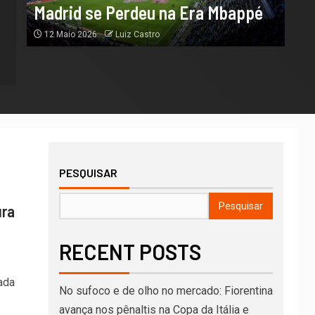
Madrid se Perdeu na Era Mb
Madrid se Perdeu na Era Mbappé
12 Maio 2026
Luiz Castro
12 Maio 2026
Luiz Castro
PESQUISAR
Pesquisar
ura
RECENT POSTS
zada
No sufoco e de olho no mercado: Fiorentina
avança nos pênaltis na Copa da Itália e