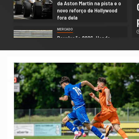
da Aston Martin na pista e o
ta em design ousado para
novo reforço de Hollywood
fora dela
ar ao topo
MERCADO
ro 2026
Luiz Castro
5
Revolução 2026: Honda
enfrenta “reset” técnico e
Mercedes aposta em design
ousado para voltar ao topo