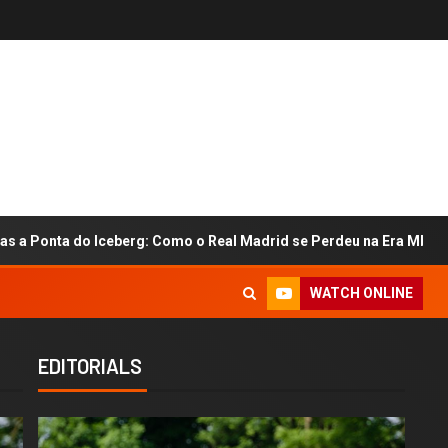
eberg: Como o Real Madrid se Perdeu na Era Mbappé
Vit
WATCH ONLINE
EDITORIALS