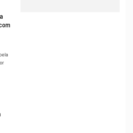
ta
 com
pela
or
h