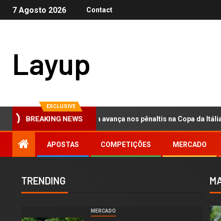
7 Agosto 2026
Contact
Layup
EXCLUSIVE
: Fiorentina avança nos pênaltis na Copa da Itália e segura assédi
BREAKING NEWS
APOSTAS
COMPETIÇÕES
MERCADO
TRENDING
MA
MERCADO