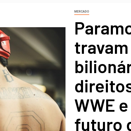
MERCADO
Paramo
travam
bilioná
direito
WWE e
futuro 