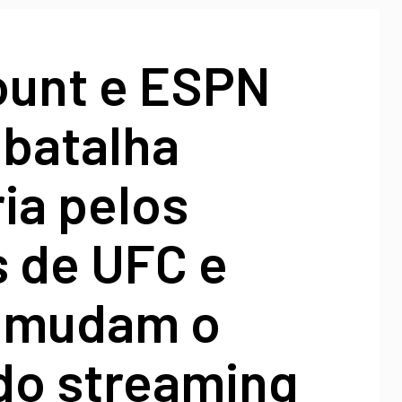
unt e ESPN
 batalha
ria pelos
s de UFC e
 mudam o
do streaming