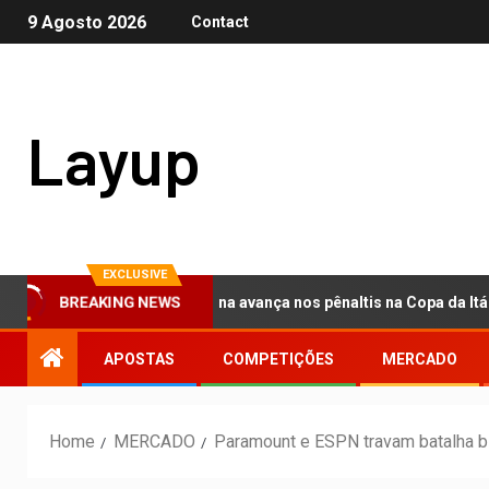
9 Agosto 2026
Contact
Layup
EXCLUSIVE
BREAKING NEWS
mercado: Fiorentina avança nos pênaltis na Copa da Itália e segur
APOSTAS
COMPETIÇÕES
MERCADO
Home
MERCADO
Paramount e ESPN travam batalha bi