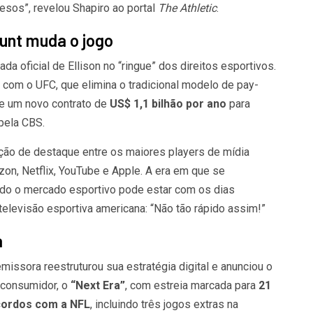
esos”, revelou Shapiro ao portal
The Athletic
.
unt muda o jogo
da oficial de Ellison no “ringue” dos direitos esportivos.
 com o UFC, que elimina o tradicional modelo de pay-
e um novo contrato de
US$ 1,1 bilhão por ano
para
pela CBS.
o de destaque entre os maiores players de mídia
on, Netflix, YouTube e Apple. A era em que se
odo o mercado esportivo pode estar com os dias
televisão esportiva americana: “Não tão rápido assim!”
a
missora reestruturou sua estratégia digital e anunciou o
 consumidor, o
“Next Era”
, com estreia marcada para
21
cordos com a NFL
, incluindo três jogos extras na