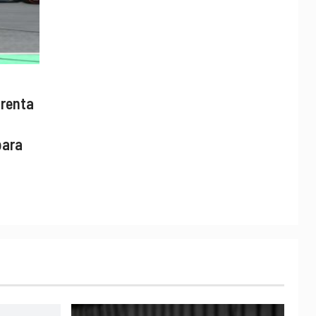
frenta
para