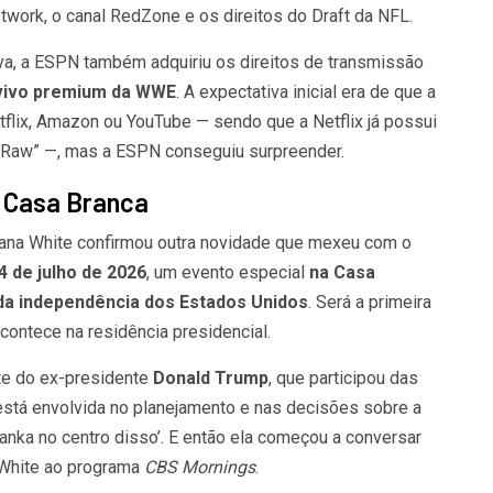
twork, o canal RedZone e os direitos do Draft da NFL.
, a ESPN também adquiriu os direitos de transmissão
 vivo premium da WWE
. A expectativa inicial era de que a
lix, Amazon ou YouTube — sendo que a Netflix já possui
 “Raw” —, mas a ESPN conseguiu surpreender.
a Casa Branca
ana White confirmou outra novidade que mexeu com o
4 de julho de 2026
, um evento especial
na Casa
da independência dos Estados Unidos
. Será a primeira
ontece na residência presidencial.
te do ex-presidente
Donald Trump
, que participou das
está envolvida no planejamento e nas decisões sobre a
Ivanka no centro disso’. E então ela começou a conversar
 White ao programa
CBS Mornings
.