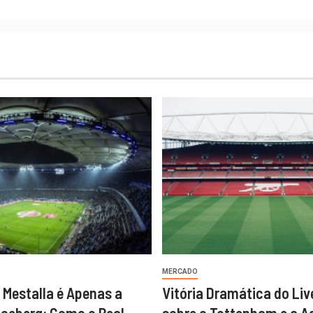
MERCADO
 Mestalla é Apenas a
Vitória Dramática do Liv
Iceberg: Como o Real
sobre o Tottenham e a A