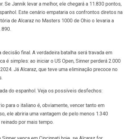
. Se Jannik levar a melhor, ele chegará a 11.830 pontos,
panhol. Este cenário empataria os confrontos diretos na
tória de Alcaraz no Masters 1000 de Ohio o levaria a
.890.
a decisão final. A verdadeira batalha será travada em
 é simples: ao iniciar o US Open, Sinner perderá 2.000
e 2024. Já Alcaraz, que teve uma eliminação precoce no
s.
irada do espanhol. Veja os possíveis desfechos:
o para o italiano é, obviamente, vencer tanto em
so, ele abriria uma vantagem de pelo menos 1.340
 reinado por mais tempo.
inner vença em Cincinnati hoje, se Alcaraz for