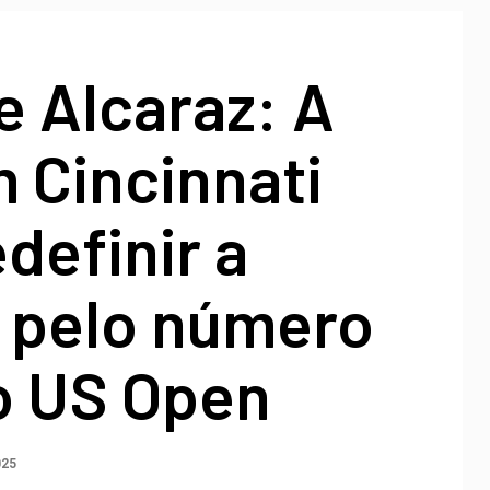
e Alcaraz: A
m Cincinnati
definir a
a pelo número
o US Open
025