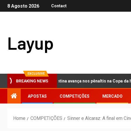
8 Agosto 2026
Contact
Layup
EXCLUSIVE
o no mercado: Fiorentina avança nos pênaltis na Copa da Itália e s
BREAKING NEWS
APOSTAS
COMPETIÇÕES
MERCADO
Home
COMPETIÇÕES
Sinner e Alcaraz: A final em Ci