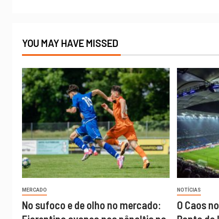
YOU MAY HAVE MISSED
MERCADO
NOTÍCIAS
No sufoco e de olho no mercado:
O Caos no
Fiorentina avança nos pênaltis na
Ponta do 