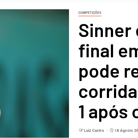
COMPETIÇÕES
Sinner 
final e
pode re
corrid
1 após 
Luiz Castro
18 Agosto 2