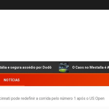
egura assédio por Dodô
O Caos no Mestalla é Apenas a 
NOTÍCIAS
ncinnati pode redefinir a corrida pelo número 1 após o US Open